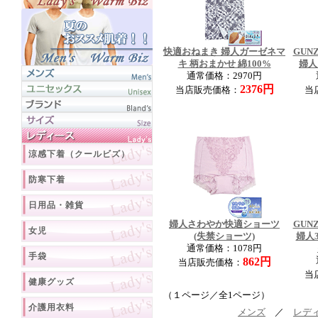
快適おねまき 婦人ガーゼネマ
GUN
キ 柄おまかせ 綿100%
婦人
通常価格：2970円
2376円
当店販売価格：
当
涼感下着（クールビズ）
防寒下着
日用品・雑貨
婦人さわやか快適ショーツ
GUN
女児
(失禁ショーツ)
婦人
通常価格：1078円
手袋
862円
当店販売価格：
当
健康グッズ
（１ページ／全1ページ）
介護用衣料
メンズ
／
レデ