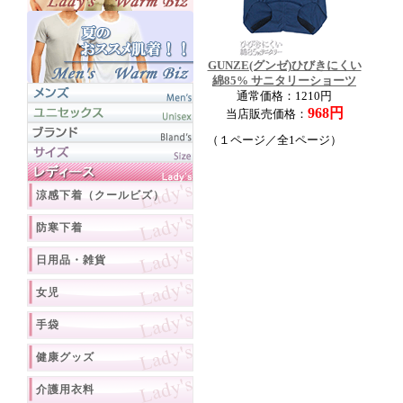
GUNZE(グンゼ)ひびきにくい
綿85% サニタリーショーツ
通常価格：1210円
968円
当店販売価格：
（１ページ／全1ページ）
涼感下着（クールビズ）
防寒下着
日用品・雑貨
女児
手袋
健康グッズ
介護用衣料