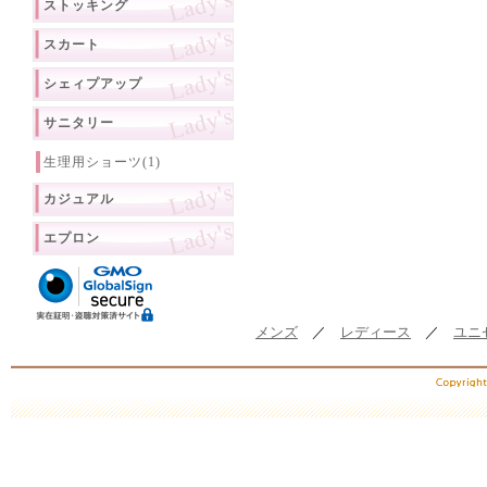
ストッキング
スカート
シェィプアップ
サニタリー
生理用ショーツ(1)
カジュアル
エプロン
メンズ
／
レディース
／
ユニ