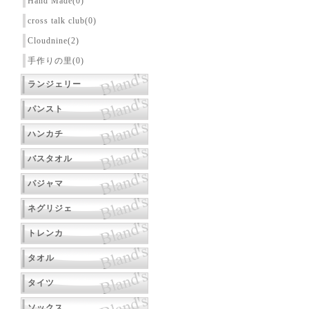
Hand Made(0)
cross talk club(0)
Cloudnine(2)
手作りの里(0)
ランジェリー
パンスト
ハンカチ
バスタオル
パジャマ
ネグリジェ
トレンカ
タオル
タイツ
ソックス