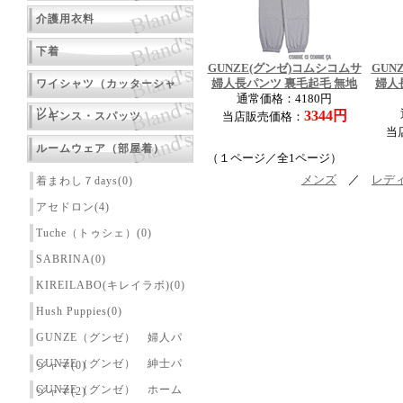
介護用衣料
下着
GUNZE(グンゼ)コムシコムサ
GUN
ワイシャツ（カッターシャ
婦人長パンツ 裏毛起毛 無地
婦人
通常価格：4180円
ツ）
3344円
レギンス・スパッツ
当店販売価格：
当
ルームウェア（部屋着）
（１ページ／全1ページ）
メンズ
／
レデ
着まわし７days(0)
アセドロン(4)
Tuche（トゥシェ）(0)
SABRINA(0)
KIREILABO(キレイラボ)(0)
Hush Puppies(0)
GUNZE（グンゼ） 婦人パ
GUNZE（グンゼ） 紳士パ
ジャマ(0)
GUNZE（グンゼ） ホーム
ジャマ(2)