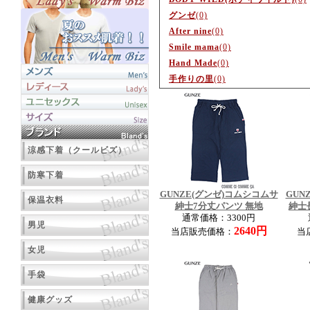
グンゼ
(0)
After nine
(0)
Smile mama
(0)
Hand Made
(0)
手作りの里
(0)
涼感下着（クールビズ）
防寒下着
GUNZE(グンゼ)コムシコムサ
GUN
保温衣料
紳士7分丈パンツ 無地
紳士
通常価格：3300円
男児
2640円
当店販売価格：
当
女児
手袋
健康グッズ