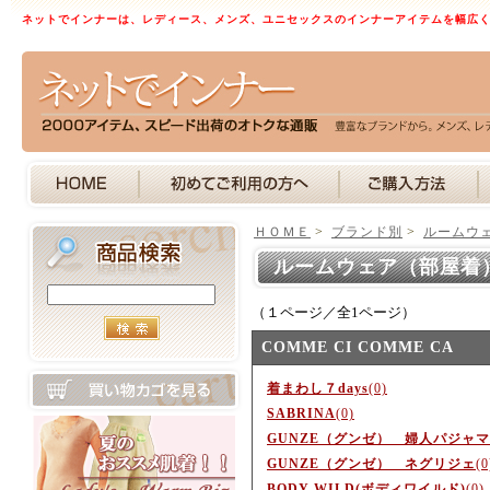
ネットでインナーは、レディース、メンズ、ユニセックスのインナーアイテムを幅広
ＨＯＭＥ
>
ブランド別
>
ルームウ
ルームウェア（部屋着
（１ページ／全1ページ）
COMME CI COMME CA
着まわし７days
(0)
SABRINA
(0)
GUNZE（グンゼ） 婦人パジャマ
GUNZE（グンゼ） ネグリジェ
(0
BODY WILD(ボディワイルド)
(0)