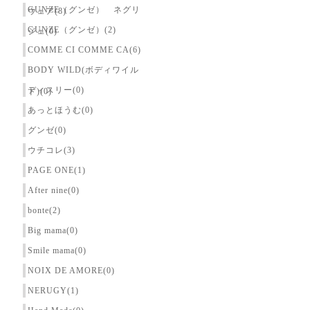
GUNZE（グンゼ） ネグリ
ウェア(8)
GUNZE（グンゼ）(2)
ジェ(0)
COMME CI COMME CA(6)
BODY WILD(ボディワイル
ディスリー(0)
ド)(0)
あっとほうむ(0)
グンゼ(0)
ウチコレ(3)
PAGE ONE(1)
After nine(0)
bonte(2)
Big mama(0)
Smile mama(0)
NOIX DE AMORE(0)
NERUGY(1)