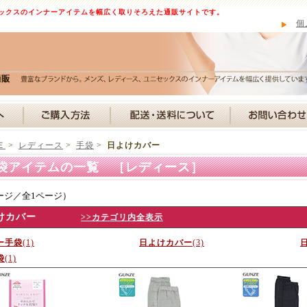
ックスのインナーアイテムを幅広く取りそろえた通販サイトです。
個
Ｅ
>
レディース
>
手袋
>
日よけカバー
袋アイテムの一覧 ［レディース］
ージ／全1ページ）
けカバー
>>カテゴリ内全表示
ー手袋
(1)
日よけカバー
(3)
袋
(1)