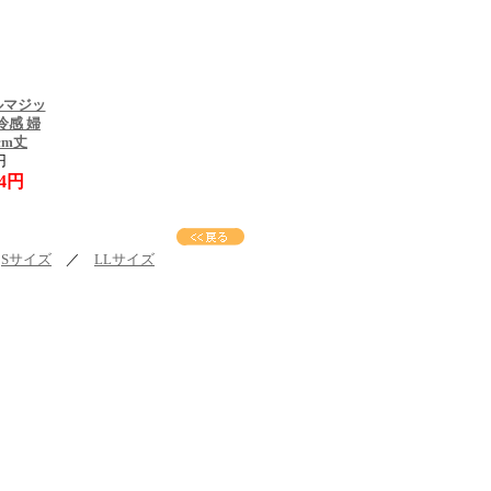
ルマジッ
冷感 婦
cm丈
円
04円
／
Sサイズ
／
LLサイズ