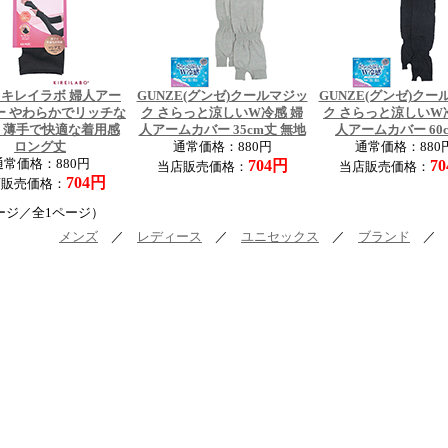
 キレイラボ 婦人アー
GUNZE(グンゼ)クールマジッ
GUNZE(グンゼ)クー
ー やわらかでリッチな
ク さらっと涼しいW冷感 婦
ク さらっと涼しいW
 薄手で快適な着用感
人アームカバー 35cm丈 無地
人アームカバー 60
ロング丈
通常価格：880円
通常価格：880
通常価格：880円
704円
7
当店販売価格：
当店販売価格：
704円
店販売価格：
ージ／全1ページ）
メンズ
／
レディース
／
ユニセックス
／
ブランド