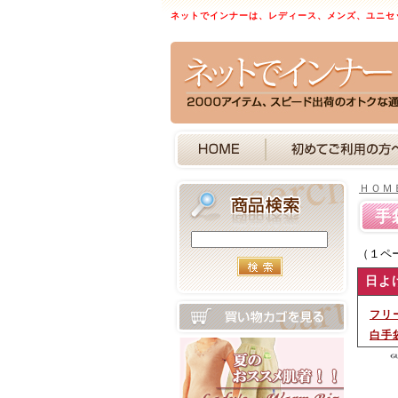
ネットでインナーは、レディース、メンズ、ユニセ
ＨＯＭ
手
（１ペ
日よ
フリ
白手