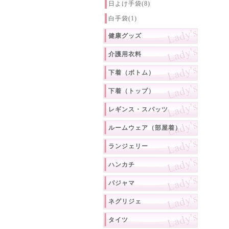
日よけ手袋(8)
白手袋(1)
健康グッズ
介護用衣料
下着（ボトム）
下着（トップ）
レギンス・スパッツ
ルームウェア（部屋着）
ランジェリー
ハンカチ
パジャマ
ネグリジェ
タイツ