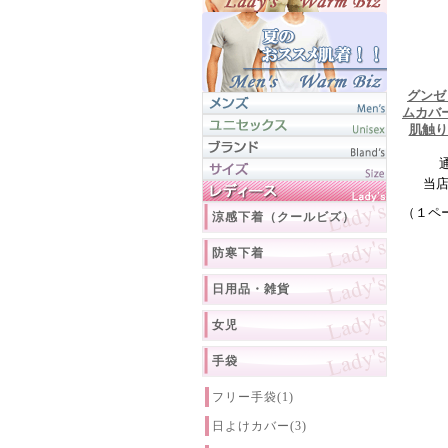
グンゼ
ムカバ
肌触り
当
（１ペ
涼感下着（クールビズ）
防寒下着
日用品・雑貨
女児
手袋
フリー手袋(1)
日よけカバー(3)