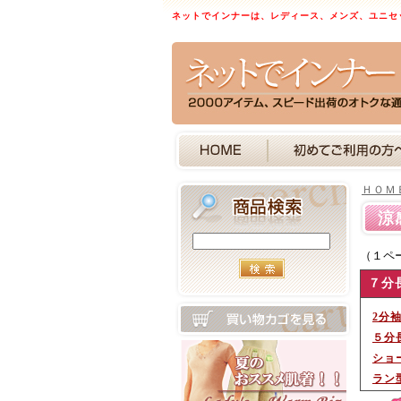
ネットでインナーは、レディース、メンズ、ユニセ
ＨＯＭ
涼
（１ペ
７分
2分
５分
ショ
ラン