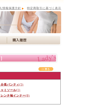
人情報保護方針
特定商取引に基づく表示
ス］
３分長パンティ
(5)
キャミソール
(1)
フレンチ袖インナー
(8)