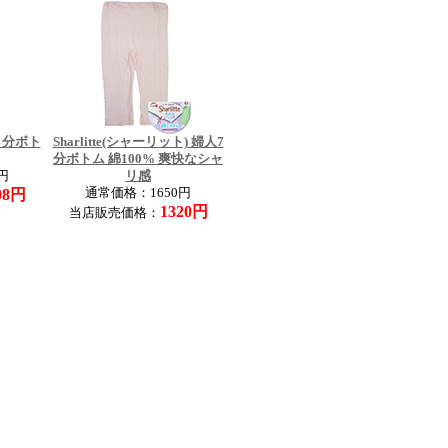
７分ボト
Sharlitte(シャーリット) 婦人7
分ボトム 綿100% 爽快なシャ
円
リ感
08円
通常価格：1650円
1320円
当店販売価格：