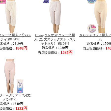
クレープ 婦人７分パン
Creos(クレオス)クレープ 婦
さらシャリッ！婦人
ティ 綿100%
人七分丈スラックス下（スリ
ム
常価格：2310円
ット入り） 綿100%
通常価格：1760
1848円
通常価格：1980円
14
販売価格：
当店販売価格：
1584円
当店販売価格：
ワー＋クリアー 7分丈
パンティ
常価格：1540円
1232円
販売価格：