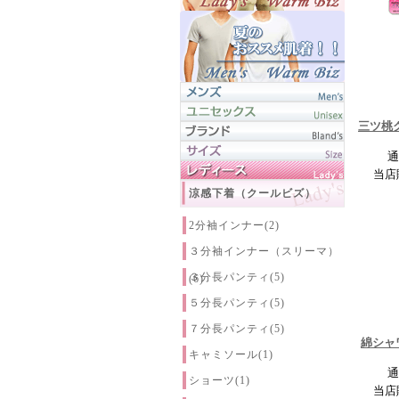
三ツ桃
通
当店
涼感下着（クールビズ）
2分袖インナー(2)
３分袖インナー（スリーマ）
３分長パンティ(5)
(6)
５分長パンティ(5)
７分長パンティ(5)
綿シャ
キャミソール(1)
通
ショーツ(1)
当店