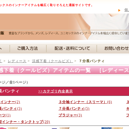
ックスのインナーアイテムを幅広く取りそろえた通販サイトです。
個
Ｅ
>
レディース
>
涼感下着（クールビズ）
>
７分長パンティ
感下着（クールビズ）アイテムの一覧 ［レディー
ージ／全1ページ）
長パンティ
>>カテゴリ内全表示
袖インナー
(2)
３分袖インナー（スリーマ）
(6)
長パンティ
(5)
７分長パンティ
(5)
ーツ
(1)
ブラジャー
(3)
型インナー・タンクトップ
(20)