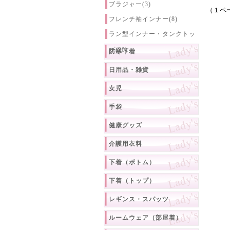
ブラジャー(3)
（１ペ
フレンチ袖インナー(8)
ラン型インナー・タンクトッ
プ(20)
防寒下着
日用品・雑貨
女児
手袋
健康グッズ
介護用衣料
下着（ボトム）
下着（トップ）
レギンス・スパッツ
ルームウェア（部屋着）