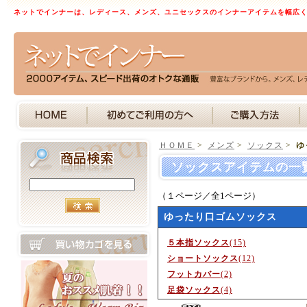
ネットでインナーは、レディース、メンズ、ユニセックスのインナーアイテムを幅広
ＨＯＭＥ
>
メンズ
>
ソックス
>
ゆ
ソックスアイテムの一
（１ページ／全1ページ）
ゆったり口ゴムソックス
５本指ソックス
(15)
ショートソックス
(12)
フットカバー
(2)
足袋ソックス
(4)