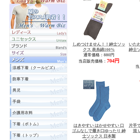
しめつけません！！紳士ソッ
いた
クス 表糸綿100%
紳士
通常価格：880円
704円
当店販売価格：
当
涼感下着（クールビズ）
防寒下着
男児
手袋
介護用衣料
下着（ボトム）
はきやすい はかせやすい 口
片手
ゴムなしで履き口ゆったり 紳
混
下着（トップ）
士ソックス 日本製