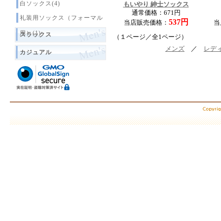
白ソックス(4)
もいやり 紳士ソックス
通常価格：671円
礼装用ソックス（フォーマル
537円
当店販売価格：
当
用）(1)
スラックス
（１ページ／全1ページ）
メンズ
／
レデ
カジュアル