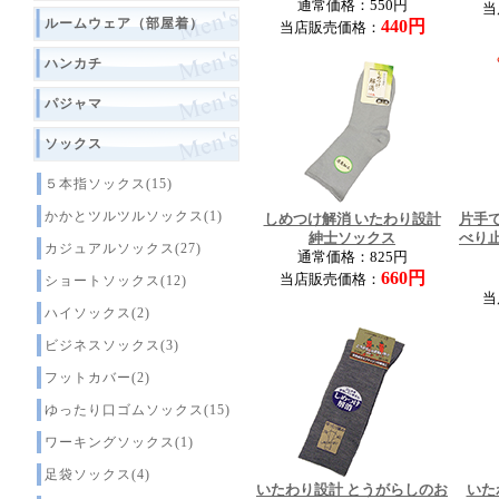
通常価格：550円
当
ルームウェア（部屋着）
440円
当店販売価格：
ハンカチ
パジャマ
ソックス
５本指ソックス(15)
かかとツルツルソックス(1)
しめつけ解消 いたわり設計
片手
紳士ソックス
べり
カジュアルソックス(27)
通常価格：825円
660円
当店販売価格：
ショートソックス(12)
当
ハイソックス(2)
ビジネスソックス(3)
フットカバー(2)
ゆったり口ゴムソックス(15)
ワーキングソックス(1)
足袋ソックス(4)
いたわり設計 とうがらしのお
いた