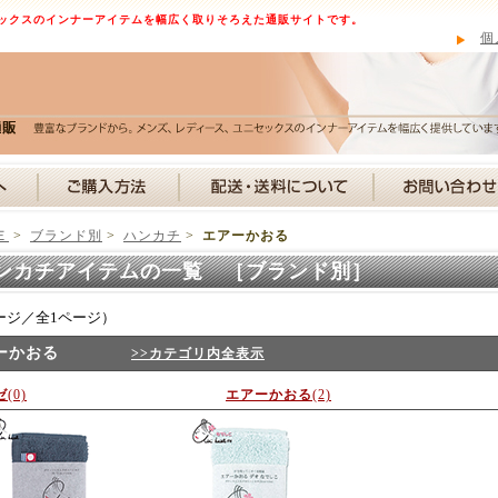
ックスのインナーアイテムを幅広く取りそろえた通販サイトです。
個
Ｅ
>
ブランド別
>
ハンカチ
>
エアーかおる
ンカチアイテムの一覧 ［ブランド別］
ージ／全1ページ）
ーかおる
>>カテゴリ内全表示
ゼ
(0)
エアーかおる
(2)