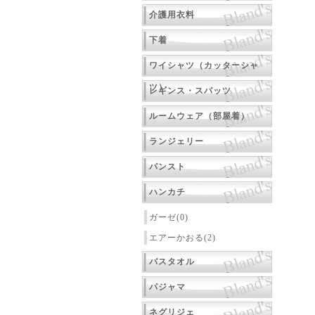
介護用衣料
下着
ワイシャツ（カッターシャ
ツ）
レギンス・スパッツ
ルームウェア（部屋着）
ランジェリー
パンスト
ハンカチ
ガーゼ(0)
エアーかおる(2)
バスタオル
パジャマ
ネグリジェ