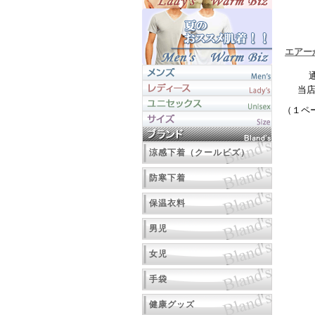
エアー
当
（１ペ
涼感下着（クールビズ）
防寒下着
保温衣料
男児
女児
手袋
健康グッズ