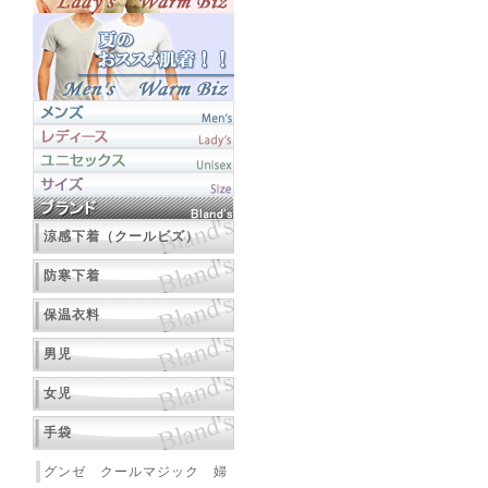
涼感下着（クールビズ）
防寒下着
保温衣料
男児
女児
手袋
グンゼ クールマジック 婦