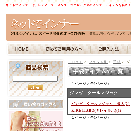
ネットでインナーは、レディース、メンズ、ユニセックスのインナーアイテムを幅広
ＨＯＭＥ
>
ブランド別
>
手袋
>
グ
手袋アイテムの一覧 
（１ページ／全1ページ）
グンゼ クールマジック
グンゼ クールマジック 婦人
(2)
KIREILABO(キレイラボ)
(1)
（１ページ／全1ページ）