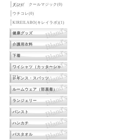
グンゼ クールマジック(0)
人(2)
ウチコレ(0)
KIREILABO(キレイラボ)(1)
健康グッズ
介護用衣料
下着
ワイシャツ（カッターシャ
ツ）
レギンス・スパッツ
ルームウェア（部屋着）
ランジェリー
パンスト
ハンカチ
バスタオル