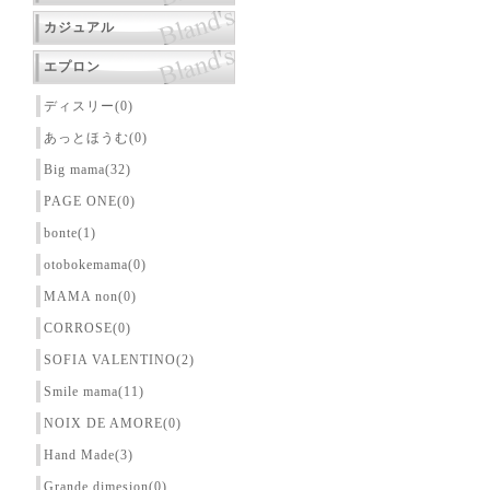
カジュアル
エプロン
ディスリー(0)
あっとほうむ(0)
Big mama(32)
PAGE ONE(0)
bonte(1)
otobokemama(0)
MAMA non(0)
CORROSE(0)
SOFIA VALENTINO(2)
Smile mama(11)
NOIX DE AMORE(0)
Hand Made(3)
Grande dimesion(0)