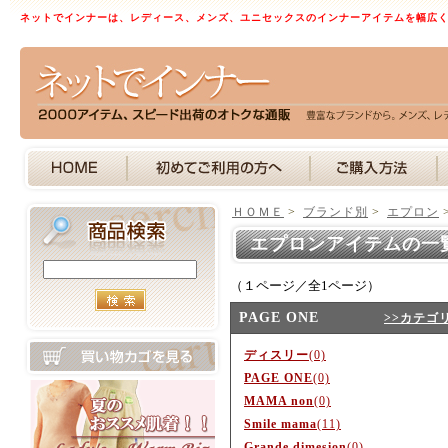
ネットでインナーは、レディース、メンズ、ユニセックスのインナーアイテムを幅広
ＨＯＭＥ
>
ブランド別
>
エプロン
エプロンアイテムの一
（１ページ／全1ページ）
PAGE ONE
>>カテゴ
ディスリー
(0)
PAGE ONE
(0)
MAMA non
(0)
Smile mama
(11)
Grande dimesion
(0)