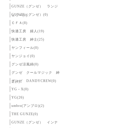
GUNZE（グンゼ） ランジ
GUNZE（グンゼ）(0)
ェリー(0)
ＣＦＡ(8)
快適工房 婦人(19)
快適工房 紳士(25)
ヤンフィール(0)
ヤンジョイ(0)
グンゼ涼風綿(0)
グンゼ クールマジック 紳
グンゼ DANDYCREW(0)
士(0)
YG－X(0)
YG(26)
umbro(アンブロ)(2)
THE GUNZE(0)
GUNZE（グンゼ） インナ