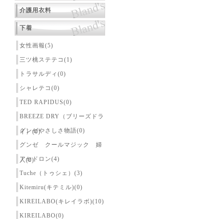
介護用衣料
下着
女性画報(5)
三ツ桃ステテコ(1)
トラサルディ(0)
シャレテコ(0)
TED RAPIDUS(0)
BREEZE DRY（ブリーズドラ
グンゼやさしさ物語(0)
イ）(0)
グンゼ クールマジック 婦
アセドロン(4)
人(0)
Tuche（トゥシェ）(3)
Kitemiru(キテミル)(0)
KIREILABO(キレイラボ)(10)
KIREILABO(0)