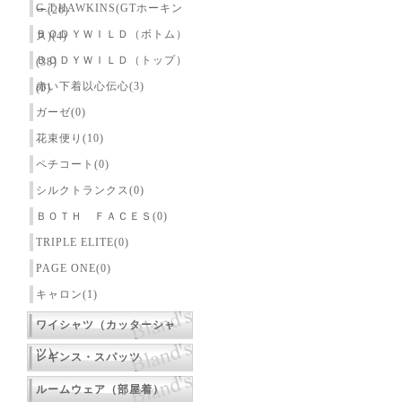
G.T.HAWKINS(GTホーキン
ー(26)
ＢＯＤＹＷＩＬＤ（ボトム）
ス)(4)
ＢＯＤＹＷＩＬＤ（トップ）
(38)
赤い下着以心伝心(3)
(0)
ガーゼ(0)
花束便り(10)
ペチコート(0)
シルクトランクス(0)
ＢＯＴＨ ＦＡＣＥＳ(0)
TRIPLE ELITE(0)
PAGE ONE(0)
キャロン(1)
ワイシャツ（カッターシャ
ツ）
レギンス・スパッツ
ルームウェア（部屋着）