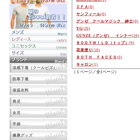
ＣＦＡ
(8)
ヤンフィール
(0)
グンゼ クールマジック 紳士
(0)
YG
(26)
GUNZE（グンゼ） インナー
(26)
ＢＯＤＹＷＩＬＤ（トップ）
(0)
花束便り
(10)
ＢＯＴＨ ＦＡＣＥＳ
(0)
キャロン
(1)
涼感下着（クールビズ）
（１ページ／全1ページ）
防寒下着
保温衣料
男児
女児
手袋
健康グッズ