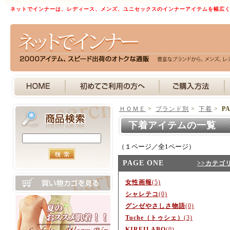
ネットでインナーは、レディース、メンズ、ユニセックスのインナーアイテムを幅広
ＨＯＭＥ
>
ブランド別
>
下着
>
P
下着アイテムの一覧 
（１ページ／全1ページ）
PAGE ONE
>>カテゴ
女性画報
(5)
シャレテコ
(0)
グンゼやさしさ物語
(0)
Tuche（トゥシェ）
(3)
KIREILABO
(0)