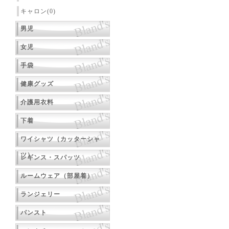
キャロン(0)
男児
女児
手袋
健康グッズ
介護用衣料
下着
ワイシャツ（カッターシャ
ツ）
レギンス・スパッツ
ルームウェア（部屋着）
ランジェリー
パンスト