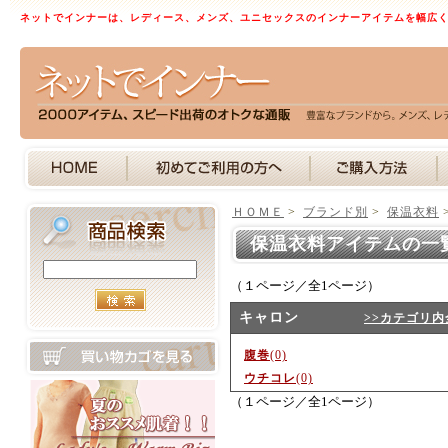
ネットでインナーは、レディース、メンズ、ユニセックスのインナーアイテムを幅広
ＨＯＭＥ
>
ブランド別
>
保温衣料
保温衣料アイテムの一
（１ページ／全1ページ）
キャロン
>>カテゴリ内
腹巻
(0)
ウチコレ
(0)
（１ページ／全1ページ）