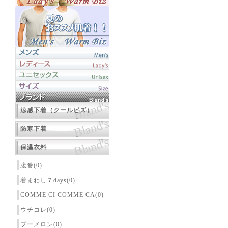
涼感下着（クールビズ）
防寒下着
保温衣料
腹巻(0)
着まわし７days(0)
COMME CI COMME CA(0)
ウチコレ(0)
ブーメロン(0)