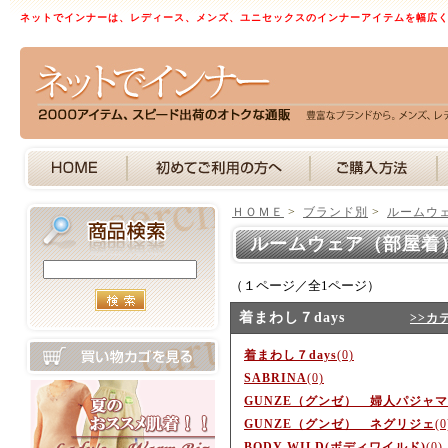
ネットでインナーは、レディース、メンズ、ユニセックスのインナーアイテムを幅広
ＨＯＭＥ
>
ブランド別
>
ルームウ
ルームウェア（部屋着
（１ページ／全1ページ）
着まわし７days
>>カ
着まわし７days
(0)
SABRINA
(0)
GUNZE（グンゼ） 婦人パジャマ
GUNZE（グンゼ） ネグリジェ
(0
BODY WILD(ボディワイルド)
(0)