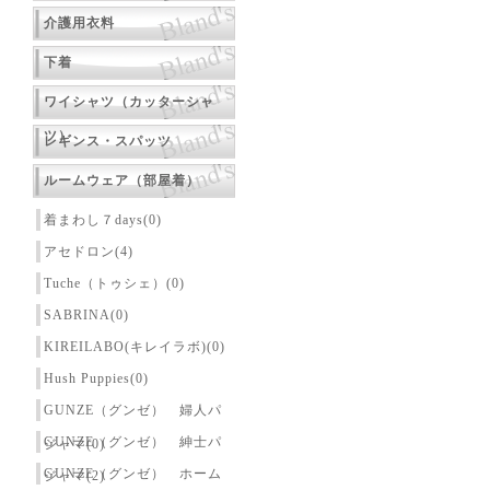
介護用衣料
下着
ワイシャツ（カッターシャ
ツ）
レギンス・スパッツ
ルームウェア（部屋着）
着まわし７days(0)
アセドロン(4)
Tuche（トゥシェ）(0)
SABRINA(0)
KIREILABO(キレイラボ)(0)
Hush Puppies(0)
GUNZE（グンゼ） 婦人パ
GUNZE（グンゼ） 紳士パ
ジャマ(0)
GUNZE（グンゼ） ホーム
ジャマ(2)