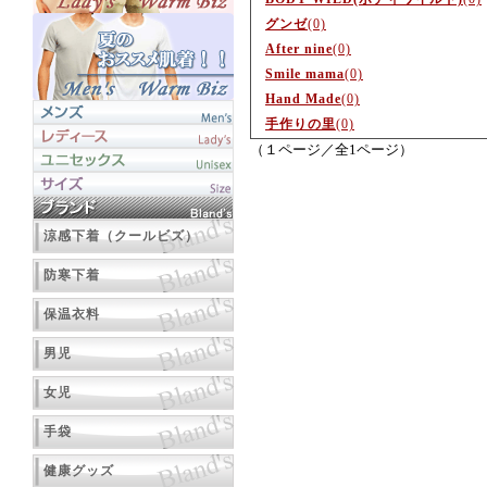
グンゼ
(0)
After nine
(0)
Smile mama
(0)
Hand Made
(0)
手作りの里
(0)
（１ページ／全1ページ）
涼感下着（クールビズ）
防寒下着
保温衣料
男児
女児
手袋
健康グッズ