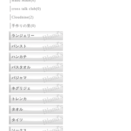
Hand Made(0)
cross talk club(0)
Cloudnine(2)
手作りの里(0)
ランジェリー
パンスト
ハンカチ
バスタオル
パジャマ
ネグリジェ
トレンカ
タオル
タイツ
ソックス