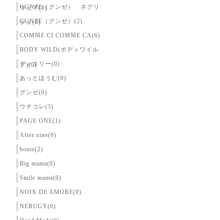
GUNZE（グンゼ） ネグリ
ウェア(8)
GUNZE（グンゼ）(2)
ジェ(0)
COMME CI COMME CA(6)
BODY WILD(ボディワイル
ディスリー(0)
ド)(0)
あっとほうむ(0)
グンゼ(0)
ウチコレ(3)
PAGE ONE(1)
After nine(0)
bonte(2)
Big mama(0)
Smile mama(0)
NOIX DE AMORE(0)
NERUGY(0)