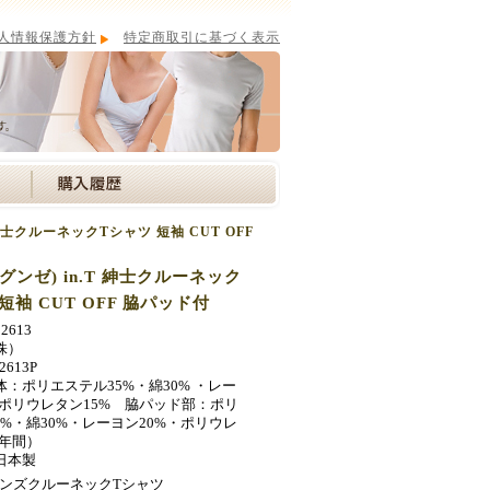
人情報保護方針
特定商取引に基づく表示
T 紳士クルーネックTシャツ 短袖 CUT OFF
(グンゼ) in.T 紳士クルーネック
短袖 CUT OFF 脇パッド付
2613
株）
613P
体：ポリエステル35%・綿30% ・レー
・ポリウレタン15% 脇パッド部：ポリ
5%・綿30%・レーヨン20%・ポリウレ
（年間）
日本製
ンズクルーネックTシャツ