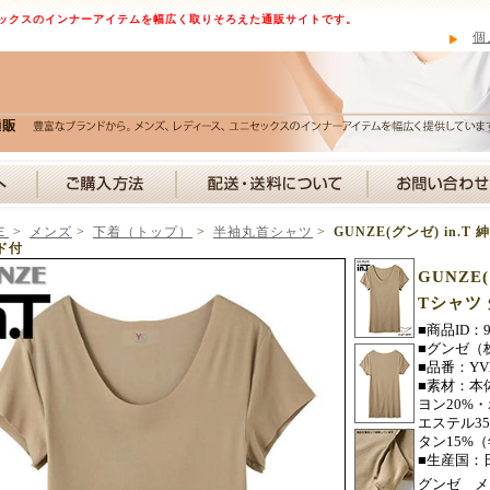
ックスのインナーアイテムを幅広く取りそろえた通販サイトです。
個
Ｅ
>
メンズ
>
下着（トップ）
>
半袖丸首シャツ
>
GUNZE(グンゼ) in.
ド付
GUNZE
Tシャツ 
■商品ID：9
■グンゼ（
■品番：YV2
■素材：本
ヨン20%
エステル3
タン15%
■生産国：
グンゼ メ