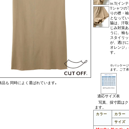
in.T(イ
Tシャツの
りの襟・袖
となってい
脇は、汗取
じみ対策あ
うに、袖も
スタイリッ
が、透けに
オレンジ」
す。
※パッケージ
ます。ご了承
商品も 同時によく選ばれています｡
適応サイズ表
写真、採寸図はク
ます。
カラー
カラー
サイズ