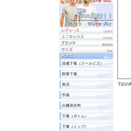
涼感下着（クールビズ）
防寒下着
下記の
男児
手袋
介護用衣料
下着（ボトム）
下着（トップ）