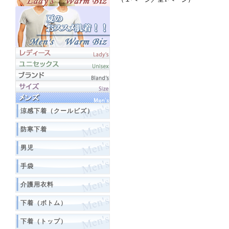
涼感下着（クールビズ）
防寒下着
男児
手袋
介護用衣料
下着（ボトム）
下着（トップ）