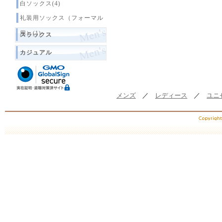
白ソックス(4)
礼装用ソックス（フォーマル
用）(1)
スラックス
カジュアル
メンズ
／
レディース
／
ユニ