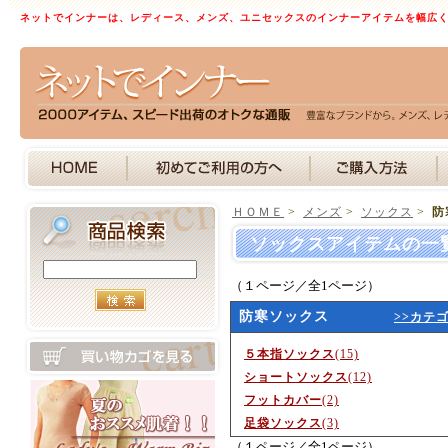
ネットでインナーは、レディース、メンズ、ユニセックスのインナーアイテムを幅広
ＨＯＭＥ
>
メンズ
>
ソックス
>
防
ソックスアイテムの一
（１ページ／全1ページ）
防寒ソックス
>>カテ
５本指ソックス
(15)
ショートソックス
(12)
フットカバー
(2)
足袋ソックス
(3)
（１ページ／全1ページ）